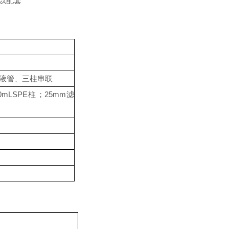
以配套
液管、三柱串联
0mLSPE
柱；
25mm
滤