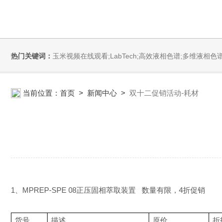
热门关键词：
玉米视频在线观看;LabTech;高效液相色谱;多维液相色谱;玉米视频污黄APP;全自动直接测汞仪/汞分析仪;全自动水质分析仪;微波消解萃取系统;微波合成系统;微波灰化磺化系统;全自动固相萃取系统;Dryvap全自动溶剂蒸
当前位置：
首页
>
新闻中心
>
双十二促销活动-耗材
1
、
MPREP-SPE
08
正压固相萃取装置
数量有限，
4
折促销
货号
描述
原价
折