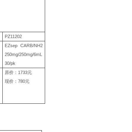
PZ11202
EZsep CARB/NH2
250mg/250mg/6mL
30/pk
元
原价：
1733
元
元
现价：
78
0
元