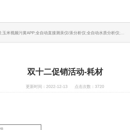
发系统;激光固体烧蚀进样系统;循环水冷却器;电热消解仪;微控数显电热板;光波加热仪;磁力搅拌器;分析仪器;玉米污视频设备;样品前处理仪器;玉米污视频信息管理系统（LIMS;超净玉米污视频设计与工程;通风柜;化学安全柜;AAICPICP-MSUV-VISHPLC耗材和配件
双十二促销活动-耗材
更新时间：2022-12-13 点击次数：3720
扣