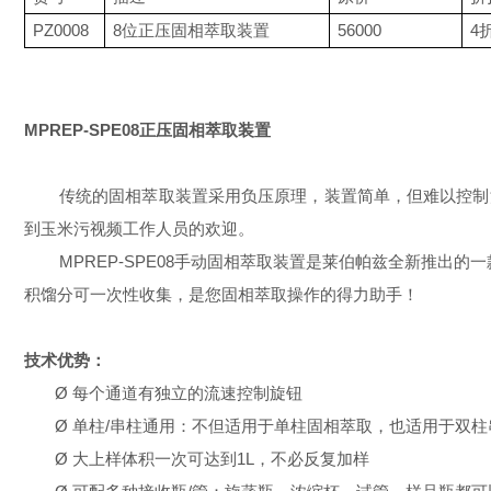
PZ0008
8
位正压固相萃取装置
56000
4
MPREP-SPE08
正压固相萃取装置
传统的固相萃取装置采用负压原理，装置简单，但难以控制
到玉米污视频工作人员的欢迎。
MPREP-SPE08
手动固相萃取装置是莱伯帕兹全新推出的一
积馏分可一次性收集，是您固相萃取操作的得力助手！
技术优势：
Ø
每个通道有独立的流速控制旋钮
Ø
单柱
/
串柱通用：不但适用于单柱固相萃取，也适用于双柱
Ø
大上样体积一次可达到
1L
，不必反复加样