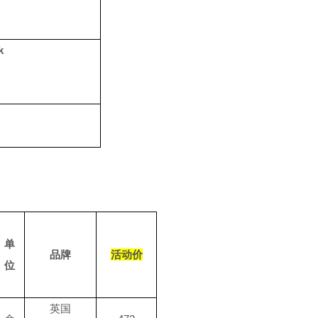
k
单
品牌
活动价
位
英国