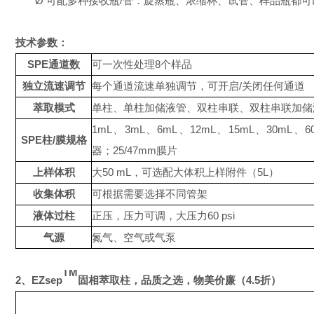
Ø
可配多种接收瓶
/
管：旋蒸瓶、浓缩杯、试管、样品瓶都可
技术参数：
SPE
通道数
可一次性处理
8
个样品
独立流速调节
每个通道流速单独调节，可开启
/
关闭任何通道
萃取模式
单柱、单柱加储液管、双柱串联、双柱串联加储
1mL
、
3mL
、
6mL
、
12mL
、
15mL
、
30mL
、
6
SPE
柱
/
膜规格
器；
25/47mm
膜片
上样体积
大
50 mL
，可选配大体积上样附件（
5L
）
收集体积
可根据需要选择不同管架
液体过柱
正压，压力可调，大压力
60 psi
气源
氮气、空气或气泵
TM
2、
EZsep
固相萃取柱，品质之选
，
物美价廉
（
4.5
折）