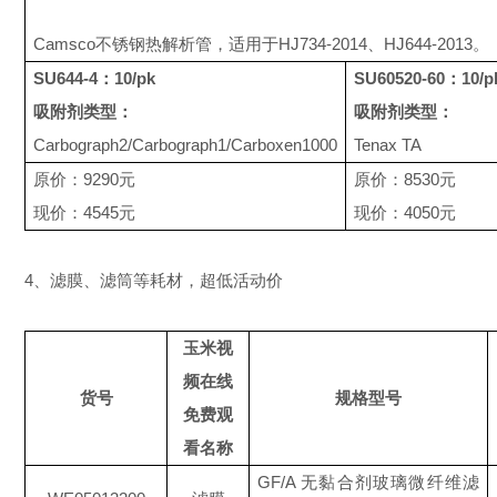
C
a
msco
不锈钢热解析管，适用于
HJ734-2014
、
HJ644-2013
。
SU644-4
：
10/pk
SU60520-60
：
10/p
吸附剂类型：
吸附剂类型：
Carbograph2/Carbograph1/Carboxen1000
Tenax TA
原价：
9290
元
原价：
8530
元
现价：
4545
元
现价：
4050
元
4、
滤膜、滤筒等耗材，超低活动价
玉米视
频在线
货号
规格型号
免费观
看名称
GF/A 无黏合剂玻璃微纤维滤