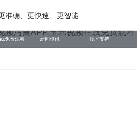
1.COM/func.php
on line
127
更准确、更快速、更智能
23770.html): failed to open stream: No such file or directory in
/www/
视频污黄APP,玉米视频在线免费观看
在线免费观看
新闻资讯
技术支持
中心