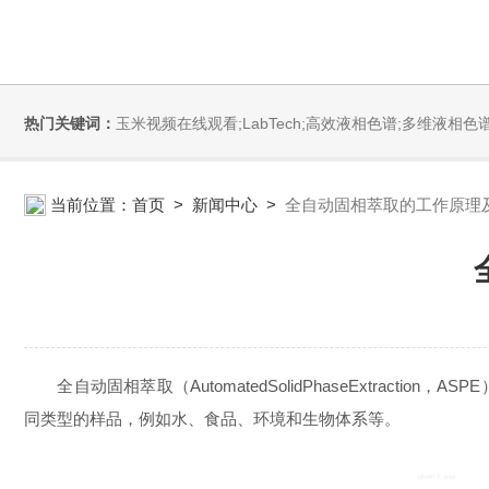
热门关键词：
玉米视频在线观看;LabTech;高效液相色谱;多维液相色谱;玉米视频污黄APP;全自动直接测汞仪/汞分析仪;全自动水质分析仪;微波消解萃取系统;微波合成系统;微波灰化磺化系统;全自动固相萃取系统;Dryvap全自动溶剂蒸
当前位置：
首页
>
新闻中心
>
全自动固相萃取的工作原理
全自动固相萃取（AutomatedSolidPhaseExtra
同类型的样品，例如水、食品、环境和生物体系等。