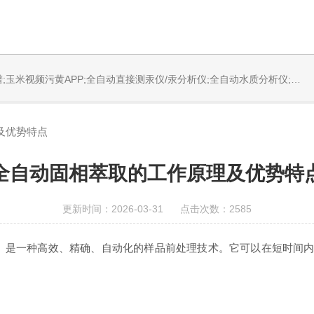
发系统;激光固体烧蚀进样系统;循环水冷却器;电热消解仪;微控数显电热板;光波加热仪;磁力搅拌器;分析仪器;玉米污视频设备;样品前处理仪器;玉米污视频信息管理系统（LIMS;超净玉米污视频设计与工程;通风柜;化学安全柜;AAICPICP-MSUV-VISHPLC耗材和配件
及优势特点
全自动固相萃取的工作原理及优势特
更新时间：2026-03-31 点击次数：2585
ction，ASPE）是一种高效、精确、自动化的样品前处理技术。它可以